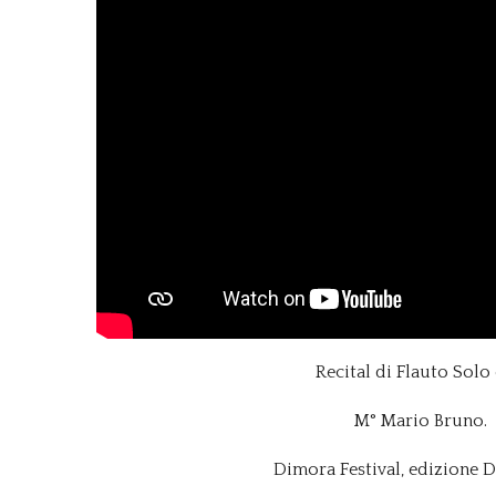
Recital di Flauto Solo
M° Mario Bruno.
Dimora Festival, edizione D