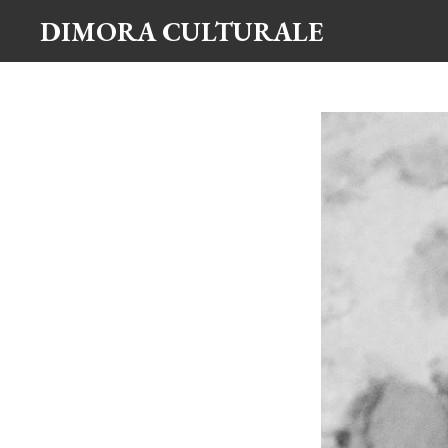
DIMORA CULTURALE
Vai
al
contenuto
principale