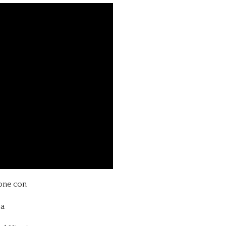
one con
la