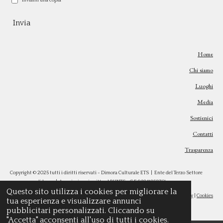
Inviami una copia
Invia
Home
Chi siamo
Luoghi
Media
Sostienici
Contatti
Trasparenza
Copyright © 2025 tutti i diritti riservati - Dimora Culturale ETS | Ente del Terzo Settore
senza scopo di lucro | Associazione iscritta al RUNTS - C.F.
93041050761
Questo sito utilizza i cookies per migliorare la
Privacy
|
Cookies
tua esperienza e visualizzare annunci
pubblicitari personalizzati. Cliccando su
"Accetta" acconsenti all'uso di tutti i cookies.