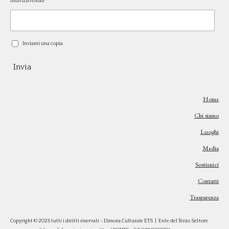
Indirizzo email *
Inviami una copia
Invia
Home
Chi siamo
Luoghi
Media
Sostienici
Contatti
Trasparenza
Copyright © 2025 tutti i diritti riservati - Dimora Culturale ETS | Ente del Terzo Settore